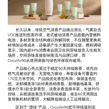
长久以来，传统空气清香产品痛点突出：气雾款含
VOC推进剂危害环境，老式被动清香产品搭载内置燃料
电池，多材质复合结构难以拆解回收，不仅频繁更换耗
材增加运维成本，还极易产生大量固废垃圾。携程调研
显示，国内超94%消费者会因卫生间异味放弃入住相关
场所，空间异味直接影响客流与品牌口碑，而
CirculAir90从使用体验与绿色环保双向破局。
产品核心亮点莫过于稳定90天持续散香，依托自
然气流被动扩香，无需电力驱动，单套设备可覆盖约
170立方米空间。产品线优化香型布局，保留蓝色狂
想、浓郁橘香等5款经典热销香氛，新增极地暮霭、舒
缓水疗等3款全新香型，淡香浓香选择丰富，长效均匀
控味，从根源改善洗手间异味难题，省去60天周期反
复替换耗材的繁琐，大幅降低物业人工运维频次。
区别于“漂绿”产品，CirculAir90把可持续落到实