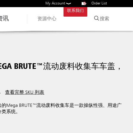
My Account
0
Order List
联系我们
资讯
搜索
资源中心
GA BRUTE™流动废料收集车车盖，
A
查看完整 SKU 列表
的Mega BRUTE™流动废料收集车是一款操纵性强、用途广
分类系统。