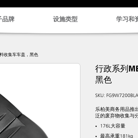
子品牌
设施类型
学习和
动废料收集车车盖，黑色
行政系列ME
黑色
SKU: FG9W7200BL
乐柏美商务用品推出
泛的废弃物收集与
176L大容量
最高承重181kg