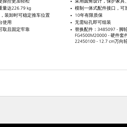
使操控更加轻松
采用圆角设计，保护家具
26.79 kg
模制一体式配件接口，可
向轮，装卸时可稳定推车位置
10年有限质保
台使用
无需钻孔即可组装
可取且固定牢靠
替换配件：3485097 - 脚
FG4500M20000 - 硬件套
22450100 - 12.7 cm万向