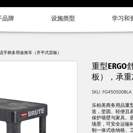
子品牌
设施类型
学习和
GO舒适手柄多用途推车（齐平式层板）
重型ERG
板），承重2
SKU: FG450500BLA
乐柏美商务用品重
造，坚固、轻便且
保护墙壁与家具。
场景，可安全运输材
制一体式收纳格、