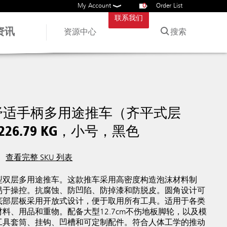
My Account
0
Order List
联系我们
资讯
搜索
资源中心
O舒适手柄多用途推车（齐平式层
26.79 KG，小号，黑色
查看完整 SKU 列表
型双层多用途推车。这款推车采用高密度构造泡沫材料制
易于操控。抗腐蚀、防凹陷、防掉漆和防脱皮。圆角设计可
底部层板采用开放式设计，便于取用所有工具。适用于各类
料、用品和重物。配备大型12.7cm不伤地板脚轮，以及模
工具套筒、挂钩、凹槽和可定制配件。符合人体工学的推动