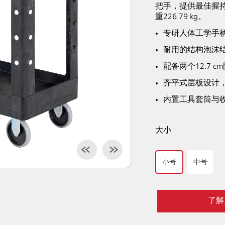
把手，提供最佳握
重226.79 kg。
专研人体工学手
耐用的结构泡沫结
配备两个12.7
齐平式层板设计
内置工具套筒与
大小
小号
中号
了解