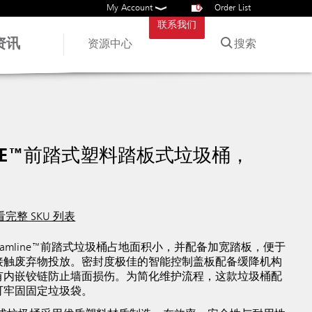
My Account
0
Order List
联系我们
资讯
搜索
资源中心
LINE™前踏式塑料踏板式垃圾桶，
看完整 SKU 列表
eamline™前踏式垃圾桶占地面积小，并配备加宽踏板，便于
接触废弃物投放。密封度极佳的智能控制盖板配备缓降机构
有内嵌铰链防止墙面损伤。为简化维护流程，这款垃圾桶配
可牢固固定垃圾袋。