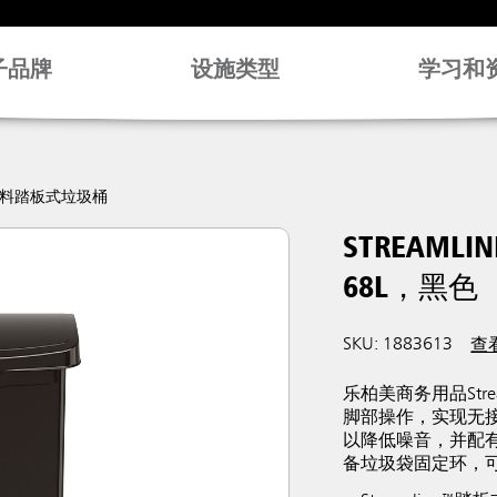
子品牌
设施类型
学习和
式塑料踏板式垃圾桶
STREAM
68L，黑色
SKU: 1883613
查
乐柏美商务用品Str
脚部操作，实现无
以降低噪音，并配
备垃圾袋固定环，