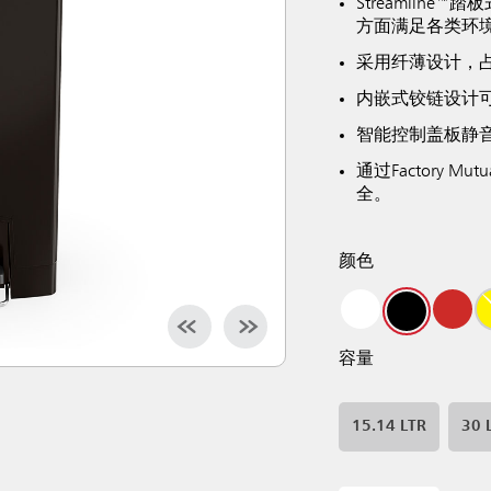
Streamli
方面满足各类环
采用纤薄设计，
内嵌式铰链设计
智能控制盖板静
通过Factory
全。
颜色
容量
15.14 LTR
30 