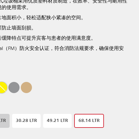
ne™踏板式垃圾桶采用优质塑料材质制造，在效率、安全性与耐用性
境的使用需求。
占地面积小，轻松适配狭小紧凑的空间。
可防止墙面刮损。
音缓降特点可提升宾客与患者的使用满意度。
 Mutual（FM）防火安全认证，符合消防法规要求，确保使用安
LTR
30.28 LTR
49.21 LTR
68.14 LTR